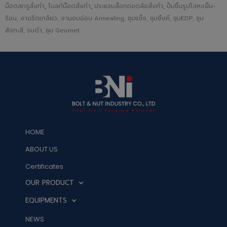
น็อตสกรูสั่งทำ
,
โบลท์น๊อตสั่งทำ
,
ประแจบล็อกถอดล้อสั่งทำ, ปั้มขึ้นรูปโลหะเย็น-
ร้อน, งานรีดเกลียว, งานอบอ่อน Annealing, ชุบแข็ง, ชุบซิ้งค์, ชุบEDP, ชุบ
สังกะสี, รมดำ, ชุบ Geomet
HOME
ABOUT US
Certificates
OUR PRODUCT
EQUIPMENTS
NEWS