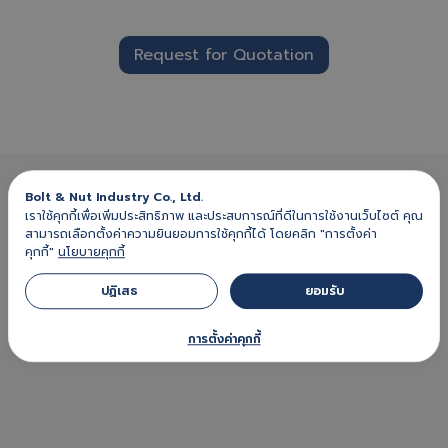
Request for Quotation
Bolt & Nut Industry Co., Ltd.
เราใช้คุกกี้เพื่อเพิ่มประสิทธิภาพ และประสบการณ์ที่ดีในการใช้งานเว็บไซต์ คุณ
สามารถเลือกตั้งค่าความยินยอมการใช้คุกกี้ได้ โดยคลิก "การตั้งค่า
คุกกี้"
นโยบายคุกกี้
ปฏิเสธ 
ยอมรับ 
Manufacturer of Made to order bolts and
การตั้งค่าคุกกี้
nuts, hot and cold forging parts
According to customer drawings or
sample parts