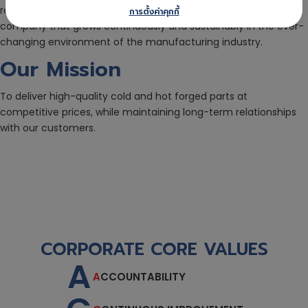
respond to customer needs with dedication, and to be a
การตั้งค่าคุกกี้
company that grows continuously and sustainably in the ever-
changing environment of the manufacturing industry.
Our Mission
To deliver high-quality cold and hot forged parts at
competitive prices, while maintaining long-term relationships
with our customers.
CORPORATE
CORE VALUES
A
A
CCOUNTABILITY