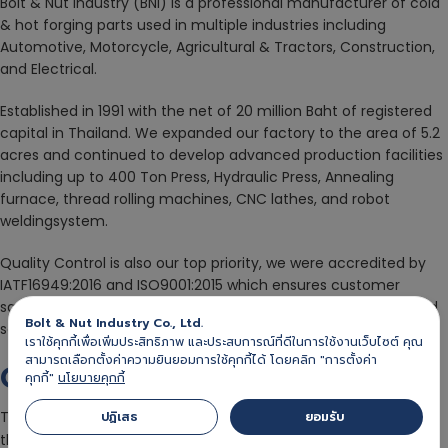
Bolt & Nut Industry (BNI) is a professional manufacturer of cold
& hot forging parts used in multiple industries including
Automotive, Motorcycle, Agricultural & Tractors, Construction,
and Electrical.
Established in 1991 with the net of 20 million Baht of registered
capital in Thailand. We expanded our factory to the area of 5.2
acres and continued to develop advanced production facilities
including up to 400 Ton Press, Hydraulic Press, Annealing
furnace, thread rolling machines, CNC lathes, and robot
weldingsystem.
Quality Control is also our top priority, we were accredited by
IATF16949:2016 and ISO9001:2015 which ensures customer
satisfaction and confidence in the quality of our products and
Bolt & Nut Industry Co., Ltd.
services.
เราใช้คุกกี้เพื่อเพิ่มประสิทธิภาพ และประสบการณ์ที่ดีในการใช้งานเว็บไซต์ คุณ
สามารถเลือกตั้งค่าความยินยอมการใช้คุกกี้ได้ โดยคลิก "การตั้งค่า
Our Vision
คุกกี้"
นโยบายคุกกี้
To be a manufacturer and developer of metal forming parts
ปฏิเสธ 
ยอมรับ 
that remain in the hearts of our customers for their quality, to