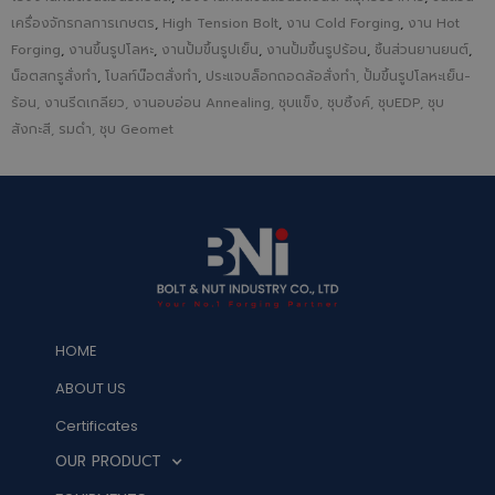
เครื่องจักรกลการเกษตร
,
High Tension Bolt
,
งาน Cold Forging
,
งาน Hot
Forging
,
งานขึ้นรูปโลหะ
,
งานปั้มขึ้นรูปเย็น
,
งานปั้มขึ้นรูปร้อน
,
ชิ้นส่วนยานยนต์
,
น็อตสกรูสั่งทำ
,
โบลท์น๊อตสั่งทำ
,
ประแจบล็อกถอดล้อสั่งทำ, ปั้มขึ้นรูปโลหะเย็น-
ร้อน, งานรีดเกลียว, งานอบอ่อน Annealing, ชุบแข็ง, ชุบซิ้งค์, ชุบEDP, ชุบ
สังกะสี, รมดำ, ชุบ Geomet
HOME
ABOUT US
Certificates
OUR PRODUCT