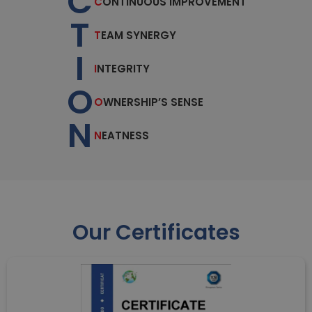
C
C
ONTINUOUS IMPROVEMENT
T
T
EAM SYNERGY
I
I
NTEGRITY
O
O
WNERSHIP’S SENSE
N
N
EATNESS
Our Certificates