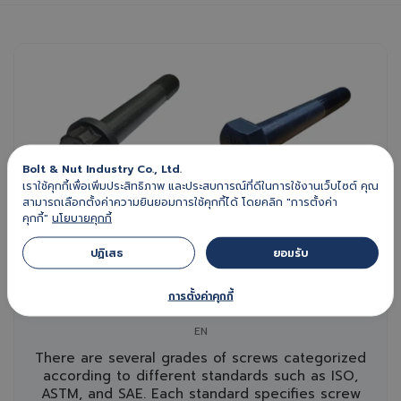
Bolt & Nut Industry Co., Ltd.
เราใช้คุกกี้เพื่อเพิ่มประสิทธิภาพ และประสบการณ์ที่ดีในการใช้งานเว็บไซต์ คุณ
สามารถเลือกตั้งค่าความยินยอมการใช้คุกกี้ได้ โดยคลิก "การตั้งค่า
คุกกี้"
นโยบายคุกกี้
November 20th, 2024
2 minute read
ปฏิเสธ 
ยอมรับ 
How many types of screw grades are
การตั้งค่าคุกกี้
there?
EN
There are several grades of screws categorized
according to different standards such as ISO,
ASTM, and SAE. Each standard specifies screw