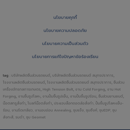
นโยบายคุกกี้
นโยบายความปลอดภัย
นโยบายความเป็นส่วนตัว
นโยบายการแก้ไขปัญหาข้อร้องเรียน
tag :
บริษัทผลิตชิ้นส่วนรถยนต์
,
บริษัทผลิตชิ้นส่วนรถยนต์ สมุทรปราการ
,
โรงงานผลิตชิ้นส่วนรถยนต์
,
โรงงานผลิตชิ้นส่วนรถยนต์ สมุทรปราการ
,
ชิ้นส่วน
เครื่องจักรกลการเกษตร
,
High Tension Bolt
,
งาน Cold Forging
,
งาน Hot
Forging
,
งานขึ้นรูปโลหะ
,
งานปั้มขึ้นรูปเย็น
,
งานปั้มขึ้นรูปร้อน
,
ชิ้นส่วนยานยนต์
,
น็อตสกรูสั่งทำ
,
โบลท์น๊อตสั่งทำ
,
ประแจบล็อกถอดล้อสั่งทำ, ปั้มขึ้นรูปโลหะเย็น-
ร้อน, งานรีดเกลียว, งานอบอ่อน Annealing, ชุบแข็ง, ชุบซิ้งค์, ชุบEDP, ชุบ
สังกะสี, รมดำ, ชุบ Geomet