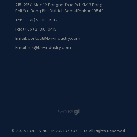
215-215/1 Moo 12 Bangna Trad Rd. KM13,Bang
Phli Yai, Bang Phli District, SamutPrakan 10540
Tel: (+ 66) 2-316-1987
Fax:
(+66) 2-316-0413
Email:
contact@bn-industry.com
Email:
mk@bn-industry.com
©
2026 BOLT & NUT INDUSTRY CO., LTD.​ All Rights Reserved.