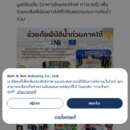
e
มูลนิธิเนชั่น (อาคารอินเตอร์ลิงค์ ทาวเวอร์) เพื่อ
n
e
ช่วยเหลือพี่น้องชาวใต้ที่ได้รับผลกระทบจากภัยน้ำ
r
a
ท่วม
t
e
d
b
y
A
I
a
n
d
m
a
y
h
a
v
e
Bolt & Nut Industry Co., Ltd.
s
เราใช้คุกกี้เพื่อเพิ่มประสิทธิภาพ และประสบการณ์ที่ดีในการใช้งานเว็บไซต์ คุณ
li
g
สามารถเลือกตั้งค่าความยินยอมการใช้คุกกี้ได้ โดยคลิก "การตั้งค่า
h
คุกกี้"
นโยบายคุกกี้
t
p
r
ปฏิเสธ 
ยอมรับ 
o
n
u
n
การตั้งค่าคุกกี้
c
i
a
ti