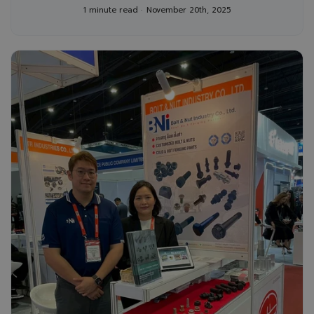
CO., LTD Award จากบริษัท สยามดูโบต้า
1 minute read
November 20th, 2025
คอร์ปอเรชั่น จำกัด