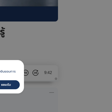
ู้
วามยินยอมการ
1x
9:42
A
ยอมรับ 
u
d
i
o
i
s
g
e
n