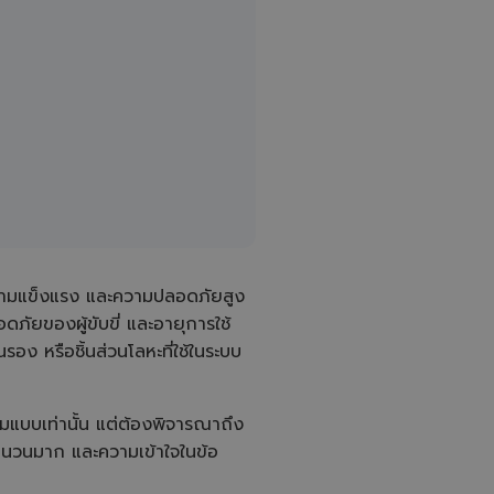
e
r
a
t
e
d
b
y
A
I
a
n
d
m
a
y
h
a
v
e
s
li
วามแข็งแรง และความปลอดภัยสูง
g
h
ัยของผู้ขับขี่ และอายุการใช้
t
p
ง หรือชิ้นส่วนโลหะที่ใช้ในระบบ
r
o
n
u
n
c
ามแบบเท่านั้น แต่ต้องพิจารณาถึง
i
a
ำนวนมาก และความเข้าใจในข้อ
ti
o
n
n