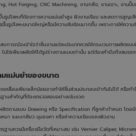
g, Hot Forging, CNC Machining, งานกลึง, งานเจาะ, งานปั๊มขึ
้นรูปโลหะที่ต้องการความแม่นยำสูง ผิวงานเรียบ และลดการสูญเสี
รขึ้นรูปโลหะขนาดใหญ่หรือมีความซับซ้อนมากขึ้น เพราะการให้ความร้อ
ระสบการณ์จะเข้าใจว่าชิ้นงานแต่ละประเภทควรใช้กระบวนการผลิตแบบใด เ
 ไม่ใช่เพียงผลิตให้ได้รูปร่างตามแบบเท่านั้น แต่ต้องคำนึงถึงสมร
ามแม่นยำของขนาด
ื่อนเพียงเล็กน้อยอาจทำให้ชิ้นส่วนประกอบเข้ากันไม่ได้ หรือทำให
ฐานสำคัญที่ต้องตรวจสอบอย่างเข้มงวด
ิตตามแบบ Drawing หรือ Specification ที่ลูกค้ากำหนด โดยมีค่า
มหนา ระยะเกลียว มุมองศา หรือค่าความเรียบของผิวงาน
าตรฐานควรมีเครื่องมือวัดที่เหมาะสม เช่น Vernier Caliper, Mic