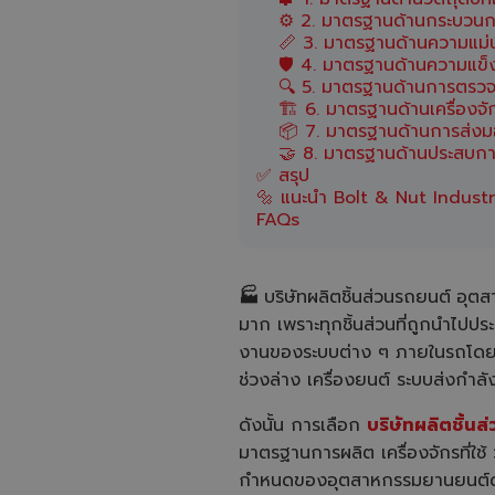
⚙️ 2. มาตรฐานด้านกระบวนก
📏 3. มาตรฐานด้านความแม
🛡️ 4. มาตรฐานด้านความแ
🔍 5. มาตรฐานด้านการตร
🏗️ 6. มาตรฐานด้านเครื่องจ
📦 7. มาตรฐานด้านการส่งม
🤝 8. มาตรฐานด้านประสบกา
✅ สรุป
🔩 แนะนำ Bolt & Nut Industr
FAQs
🏭
บริษัทผลิตชิ้นส่วนรถยนต์
อุตส
มาก เพราะทุกชิ้นส่วนที่ถูกนำไป
งานของระบบต่าง ๆ ภายในรถโดยตรง 
ช่วงล่าง เครื่องยนต์ ระบบส่งกำล
ดังนั้น การเลือก
บริษัทผลิตชิ้นส
มาตรฐานการผลิต เครื่องจักรที่
กำหนดของอุตสาหกรรมยานยนต์ด