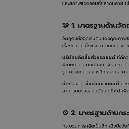
และสภาพแวดล้อมที่หลากหลาย เช่น
🧩
1.
มาตรฐานด้านวัตถุ
วัตถุดิบคือจุดเริ่มต้นของคุณภาพช
เรื่องความแข็งแรง ความทนทาน ห
บริษัทผลิตชิ้นส่วนรถยนต์
ที่ดีค
พิเศษตามความต้องการของลูกค้า 
รูป ความทนต่อการสึกหรอ และคว
สำหรับงาน
ชิ้นส่วนยานยนต์
บางป
สามารถตรวจสอบย้อนกลับได้ เพื่อ
⚙️
2.
มาตรฐานด้านกร
กระบวนการผลิตเป็นอีกหนึ่งปัจจั