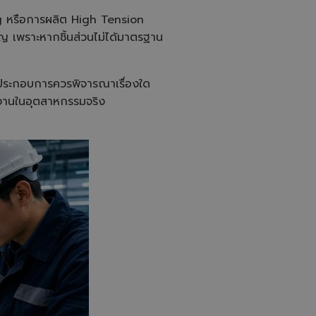
u
ing หรือการผลิต High Tension
a
n
เพราะหากชิ้นส่วนไม่ได้มาตรฐาน
c
e
s
.
้ประกอบการควรพิจารณาเรื่องใด
้งานในอุตสาหกรรมจริง